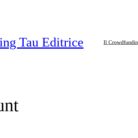
ng Tau Editrice
Il Crowdfundi
unt