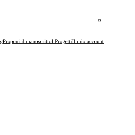
ng
Proponi il manoscritto
I Progetti
Il mio account