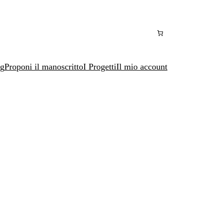
ng
Proponi il manoscritto
I Progetti
Il mio account