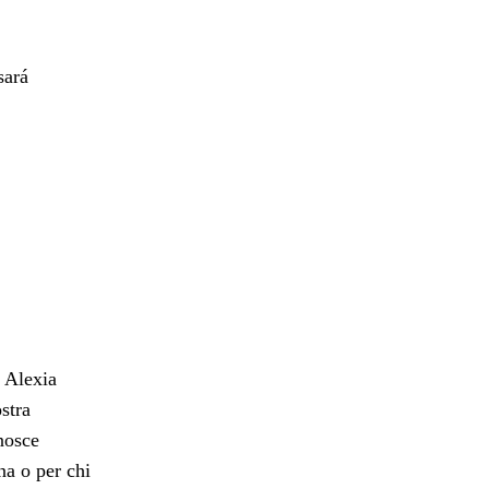
sará
a Alexia
stra
nosce
na o per chi