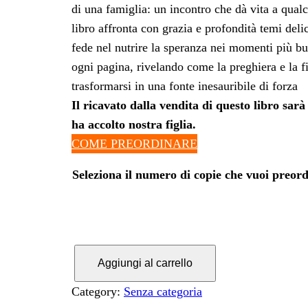
di una famiglia: un incontro che dà vita a qua
libro affronta con grazia e profondità temi delica
fede nel nutrire la speranza nei momenti più b
ogni pagina, rivelando come la preghiera e la f
trasformarsi in una fonte inesauribile di forza
Il ricavato dalla vendita di questo libro sar
ha accolto nostra figlia.
COME PREORDINARE
Seleziona il numero di copie che vuoi preor
P
Aggiungi al carrello
e
Category:
Senza categoria
r