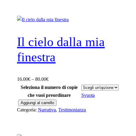
Il cielo dalla mia
finestra
F
16.00
€
–
80.00
€
a
Seleziona il numero di copie
s
che vuoi preordinare
Svuota
c
I
Aggiungi al carrello
Categoria:
Narrativa
, 
Testimonianza
i
l
a
c
d
i
i
e