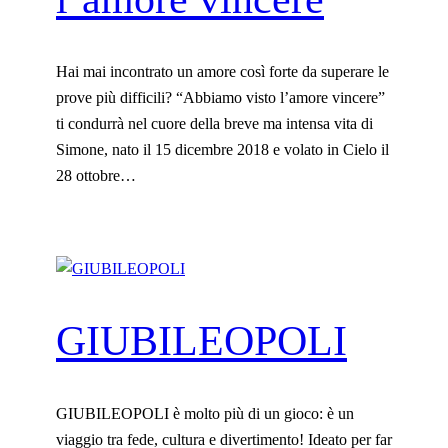
0
a
.
q
0
u
Hai mai incontrato un amore così forte da superare le
0
a
prove più difficili? “Abbiamo visto l’amore vincere”
€
n
ti condurrà nel cuore della breve ma intensa vita di
t
Simone, nato il 15 dicembre 2018 e volato in Cielo il
i
28 ottobre…
t
à
GIUBILEOPOLI
GIUBILEOPOLI è molto più di un gioco: è un
viaggio tra fede, cultura e divertimento! Ideato per far