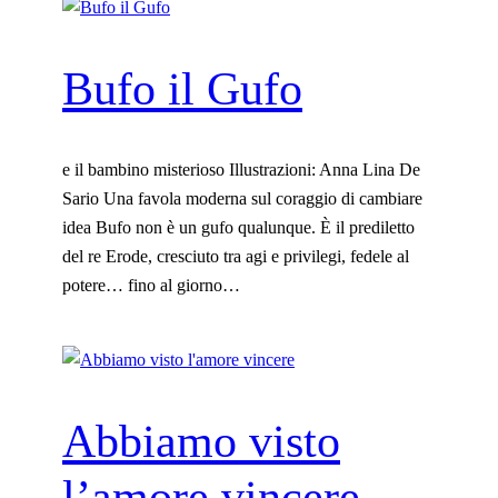
p
l
r
o
Bufo il Gufo
e
d
z
a
z
l
o
l
e il bambino misterioso Illustrazioni: Anna Lina De
:
a
Sario Una favola moderna sul coraggio di cambiare
d
m
idea Bufo non è un gufo qualunque. È il prediletto
a
i
del re Erode, cresciuto tra agi e privilegi, fedele al
1
a
potere… fino al giorno…
6
f
.
i
0
n
0
e
Abbiamo visto
€
s
a
t
l’amore vincere
8
r