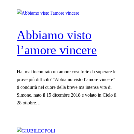
n
8
e
0
s
.
t
0
Abbiamo visto
r
0
a
€
l’amore vincere
q
u
a
Hai mai incontrato un amore così forte da superare le
n
prove più difficili? “Abbiamo visto l’amore vincere”
t
ti condurrà nel cuore della breve ma intensa vita di
i
Simone, nato il 15 dicembre 2018 e volato in Cielo il
t
28 ottobre…
à