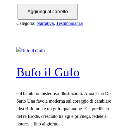
d
I
i
Aggiungi al carrello
l
p
c
r
Categoria:
Narrativa
, 
Testimonianza
i
e
e
z
l
z
o
o
d
:
a
Bufo il Gufo
d
l
a
l
1
a
6
e il bambino misterioso Illustrazioni: Anna Lina De
m
.
Sario Una favola moderna sul coraggio di cambiare
i
0
idea Bufo non è un gufo qualunque. È il prediletto
a
0
del re Erode, cresciuto tra agi e privilegi, fedele al
f
€
potere… fino al giorno…
i
a