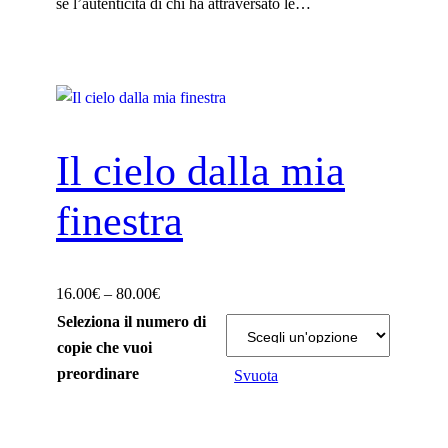
sé l’autenticità di chi ha attraversato le…
Il cielo dalla mia
finestra
F
16.00
€
–
80.00
€
a
Seleziona il numero di
s
copie che vuoi
c
preordinare
Svuota
i
a